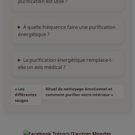
purification est utile ?
À quelle fréquence faire une purification
énergétique ?
La purification énergétique remplace-t-
elle un avis médical ?
Les
Rituel de nettoyage émotionnel et
T
différentes
comment purifier votre intérieur
a
sauges
g
g
e
d