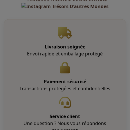
ancrage
Bois sacré
énergie négative
Fumigation
Nettoyage énergétique
nettoyage spirituel
Palo santo
Livraison soignée
protection vibratoire
Envoi rapide et emballage protégé
purification de l’aura
purification des lieux
Purification énergétique
Paiement sécurisé
rituel de purification
Transactions protégées et confidentielles
spiritualité
tradition chamanique
vibration positive
Service client
Une question ? Nous vous répondons