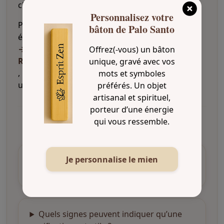
clarté et la
protection spirituelle
.
Personnalisez votre
Pour accompagner votre rituel de purification
bâton de Palo Santo
énergétique, découvrez notre
→ bâton de Palo Santo gravé “Chance &
Offrez(-vous) un bâton
Renouveau”
unique, gravé avec vos
, parfait pour renouveler les énergies et inviter
mots et symboles
une intention positive.
préférés. Un objet
artisanal et spirituel,
porteur d’une énergie
qui vous ressemble.
FAQ – Purification énergétique
Je personnalise le mien
Qu’est-ce que la purification énergétique
?
Quels signes peuvent indiquer qu’une