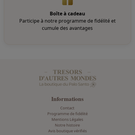
s
i
Boîte à cadeau
e
Participe à notre programme de fidélité et
s
cumule des avantages
s
u
r
l
a
p
a
g
e
Informations
d
u
Contact
p
Programme de fidélité
Mentions Légales
r
Notre histoire
o
Avis boutique vérifiés