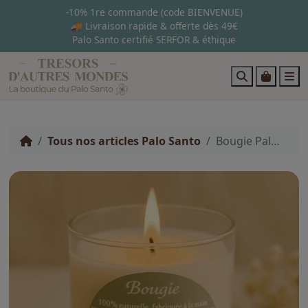
-10% 1re commande (code BIENVENUE)
🚚 Livraison rapide & offerte dès 49€
Palo Santo certifié SERFOR & éthique
Search
Cart
M
Tous nos articles Palo Santo
Bougie Palo Santo artisanale – Purification & protection énergétique