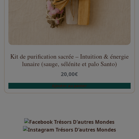
r
s
v
a
r
i
a
t
Kit de purification sacrée – Intuition & énergie
i
lunaire (sauge, sélénite et palo Santo)
o
20,00
€
n
s
Ajouter au panier
.
L
e
s
o
p
t