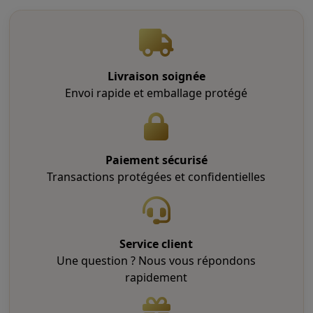
i
o
n
s
p
Livraison soignée
e
Envoi rapide et emballage protégé
u
v
e
n
Paiement sécurisé
t
Transactions protégées et confidentielles
ê
t
r
e
Service client
c
Une question ? Nous vous répondons
h
rapidement
o
i