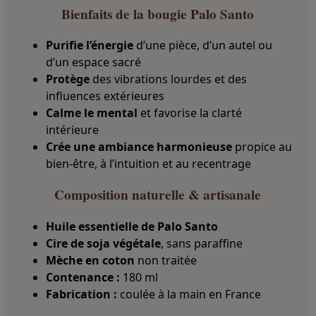
Bienfaits de la bougie Palo Santo
t
i
o
Purifie l’énergie
d’une pièce, d’un autel ou
n
d’un espace sacré
&
Protège
des vibrations lourdes et des
p
r
influences extérieures
o
Calme le mental
et favorise la clarté
t
intérieure
e
c
Crée une ambiance harmonieuse
propice au
t
bien-être, à l’intuition et au recentrage
i
o
Composition naturelle & artisanale
n
é
Huile essentielle de Palo Santo
n
e
Cire de soja végétale
, sans paraffine
r
Mèche en coton
non traitée
g
Contenance :
180 ml
é
t
Fabrication :
coulée à la main en France
i