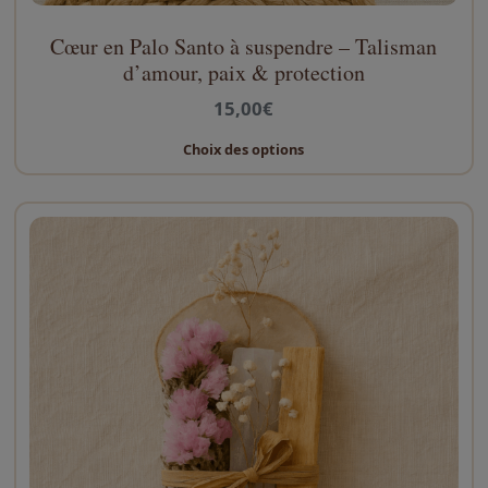
Cœur en Palo Santo à suspendre – Talisman
C
d’amour, paix & protection
e
p
15,00
€
r
o
Choix des options
d
u
i
t
a
p
l
u
s
i
e
u