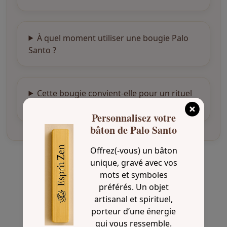
À quel moment utiliser une bougie Palo
Santo ?
Cette bougie convient-elle pour un rituel
de purification ?
Personnalisez votre
bâton de Palo Santo
Offrez(-vous) un bâton
Avis clients
unique, gravé avec vos
mots et symboles
préférés. Un objet
artisanal et spirituel,
porteur d’une énergie
Note
5
sur
Brigitte
(client
5
qui vous ressemble.