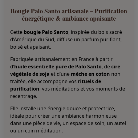
S
a
Bougie Palo Santo artisanale – Purification
n
énergétique & ambiance apaisante
t
o
Cette
bougie Palo Santo
, inspirée du bois sacré
a
r
d’Amérique du Sud, diffuse un parfum purifiant,
t
boisé et apaisant.
i
s
Fabriquée artisanalement en France à partir
a
d’
huile essentielle pure de Palo Santo
, de
cire
n
a
végétale de soja
et d’une
mèche en coton
non
l
traitée, elle accompagne vos
rituels de
e
purification
, vos méditations et vos moments de
–
recentrage.
P
u
r
Elle installe une énergie douce et protectrice,
i
idéale pour créer une ambiance harmonieuse
f
dans une pièce de vie, un espace de soin, un autel
i
ou un coin méditation.
c
a