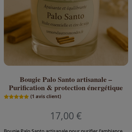
Bougie Palo Santo artisanale –
Purification & protection énergétique
(
1
avis client)
Noté
1
5.00
sur 5
17,00 €
basé sur
notation
client
Bougie Palo Santo artisanale pour purifier l’ambiance,