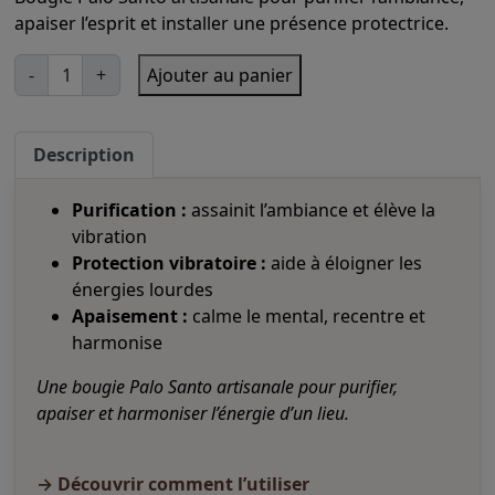
apaiser l’esprit et installer une présence protectrice.
A
-
+
Ajouter au panier
q
lt
u
e
a
r
n
Description
t
n
i
a
Purification :
assainit l’ambiance et élève la
t
ti
é
vibration
v
d
Protection vibratoire :
aide à éloigner les
e
e
énergies lourdes
B
:
Apaisement :
calme le mental, recentre et
o
u
harmonise
g
i
Une bougie Palo Santo artisanale pour purifier,
e
apaiser et harmoniser l’énergie d’un lieu.
P
a
l
→ Découvrir comment l’utiliser
o