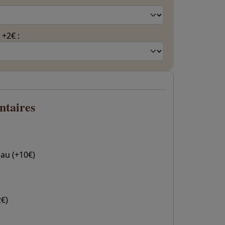
 +2€ :
ntaires
eau (+10€)
2€)