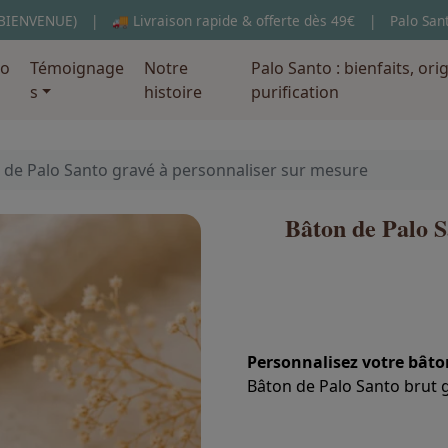
 BIENVENUE)
🚚 Livraison rapide & offerte dès 49€
Palo San
lo
Témoignage
Notre
Palo Santo : bienfaits, ori
s
histoire
purification
 de Palo Santo gravé à personnaliser sur mesure
Bâton de Palo S
Personnalisez votre bâto
Bâton de Palo Santo brut 