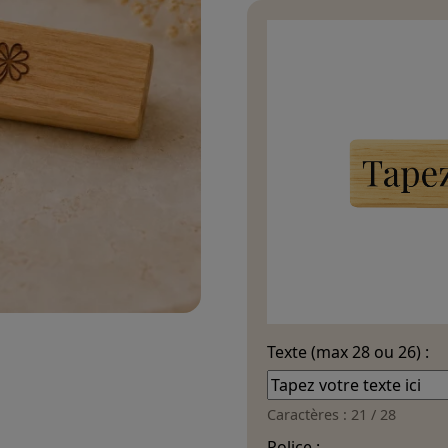
A
lt
e
r
n
a
ti
v
e
:
Texte (max 28 ou 26) :
Caractères :
21 / 28
Police :