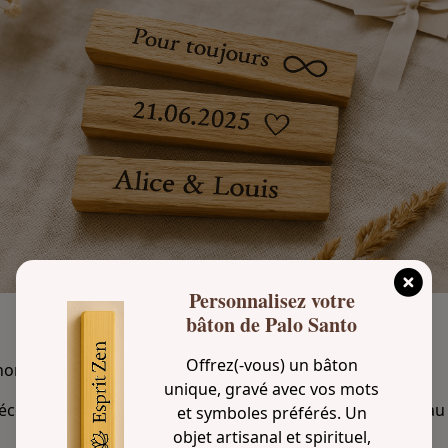
o
S
a
n
t
o
g
r
a
v
é
à
p
e
r
Personnalisez votre
s
bâton de Palo Santo
o
n
n
Offrez(-vous) un bâton
nom, un mot, une date ou un symbole de votre choix.
a
unique, gravé avec vos mots
l
décorer un autel, porter une intention ou devenir un cadea
et symboles préférés. Un
i
objet artisanal et spirituel,
s