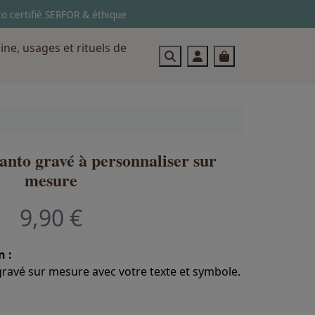
to certifié SERFOR & éthique
gine, usages et rituels de
Search
Account
Cart
anto gravé à personnaliser sur
mesure
9,90 €
n :
gravé sur mesure avec votre texte et symbole.