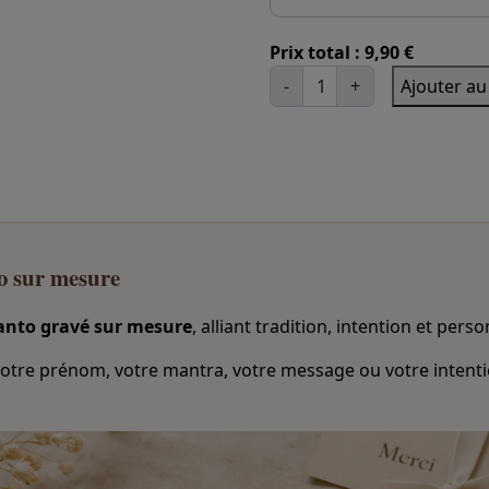
Prix total :
9,90 €
-
+
Ajouter au
q
u
a
n
t
i
t
é
d
o sur mesure
e
B
â
anto gravé sur mesure
, alliant tradition, intention et pers
t
o
otre prénom, votre mantra, votre message ou votre intention
n
d
e
P
a
l