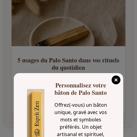
5 usages du Palo Santo dans vos rituels
du quotidien
5 usages du Palo Santo dans vos rituels du
Personnalisez votre
quotidien Utilisé depuis des siècles dans les
bâton de Palo Santo
traditions d’Amérique du Sud, le Palo Santo, aussi
appelé bois sacré, accompagne les rituels de
Offrez(-vous) un bâton
purification, de recentrage et...
unique, gravé avec vos
Lire la suite »
mots et symboles
préférés. Un objet
artisanal et spirituel,