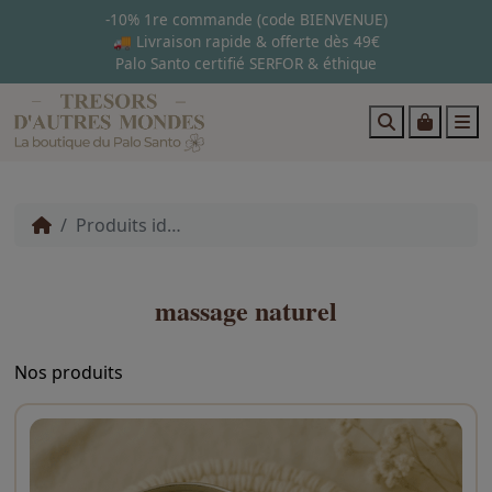
-10% 1re commande (code BIENVENUE)
🚚 Livraison rapide & offerte dès 49€
Palo Santo certifié SERFOR & éthique
Search
Cart
M
Produits identifiés “massage naturel”
massage naturel
Nos produits