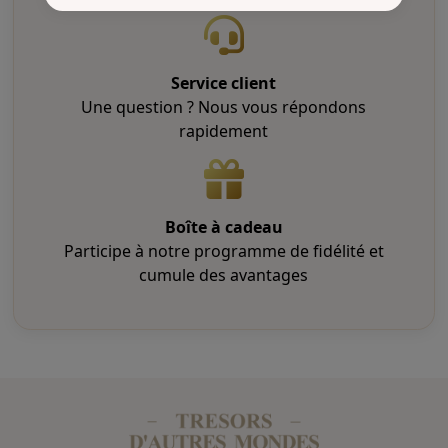
Service client
Une question ? Nous vous répondons
rapidement
Boîte à cadeau
Participe à notre programme de fidélité et
cumule des avantages