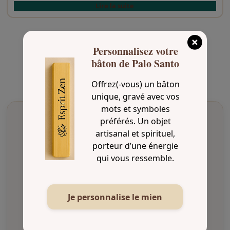
Lire la suite
Personnalisez votre
bâton de Palo Santo
Offrez(-vous) un bâton
unique, gravé avec vos
mots et symboles
préférés. Un objet
artisanal et spirituel,
porteur d’une énergie
Livraison soignée
qui vous ressemble.
Envoi rapide et emballage protégé
Je personnalise le mien
Paiement sécurisé
Transactions protégées et confidentielles