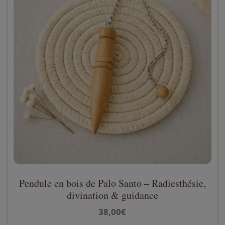
Pendule en bois de Palo Santo – Radiesthésie,
C
divination & guidance
e
p
38,00
€
r