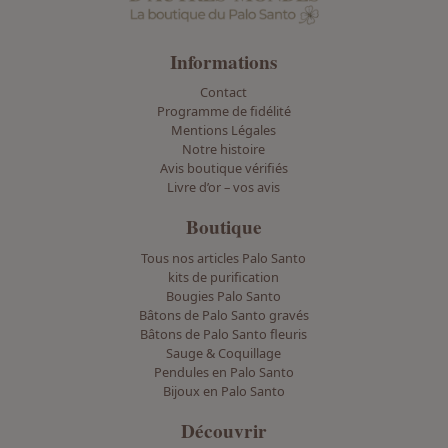
e
u
v
Informations
e
Contact
n
Programme de fidélité
t
Mentions Légales
ê
Notre histoire
Avis boutique vérifiés
t
Livre d’or – vos avis
r
e
Boutique
c
Tous nos articles Palo Santo
h
kits de purification
o
Bougies Palo Santo
i
Bâtons de Palo Santo gravés
Bâtons de Palo Santo fleuris
s
Sauge & Coquillage
i
Pendules en Palo Santo
e
Bijoux en Palo Santo
s
Découvrir
s