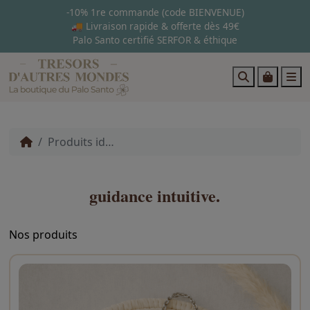
-10% 1re commande (code BIENVENUE)
🚚 Livraison rapide & offerte dès 49€
Palo Santo certifié SERFOR & éthique
Search
Cart
M
Produits identifiés “guidance intuitive.”
guidance intuitive.
Nos produits