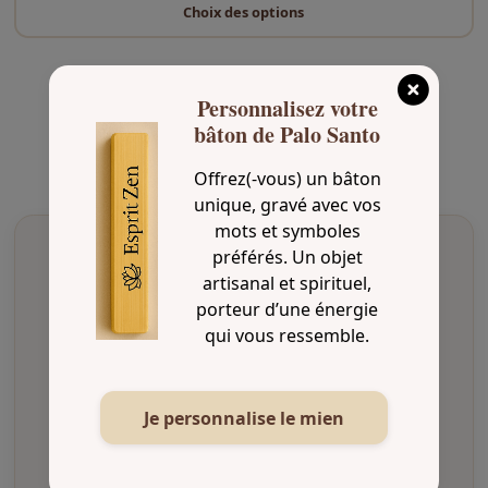
o
Choix des options
d
u
i
Personnalisez votre
t
bâton de Palo Santo
a
p
Offrez(-vous) un bâton
l
unique, gravé avec vos
u
mots et symboles
s
préférés. Un objet
i
artisanal et spirituel,
e
porteur d’une énergie
Livraison soignée
u
qui vous ressemble.
Envoi rapide et emballage protégé
r
s
v
Je personnalise le mien
a
Paiement sécurisé
r
Transactions protégées et confidentielles
i