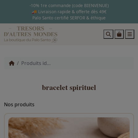
-10% 1re commande (code BIENVENUE)
🚚 Livraison rapide & offerte dès 49€
Palo Santo certifié SERFOR & éthique
Search
Cart
M
Produits identifiés “bracelet spirituel”
bracelet spirituel
Nos produits