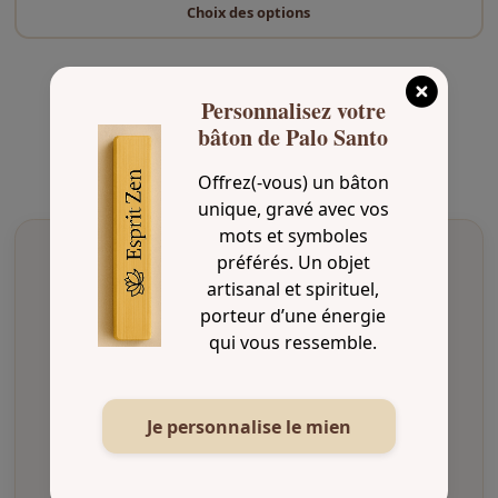
o
Choix des options
d
u
i
Personnalisez votre
t
bâton de Palo Santo
a
p
Offrez(-vous) un bâton
l
unique, gravé avec vos
u
mots et symboles
s
préférés. Un objet
i
artisanal et spirituel,
e
porteur d’une énergie
Livraison soignée
u
qui vous ressemble.
Envoi rapide et emballage protégé
r
s
v
Je personnalise le mien
a
Paiement sécurisé
r
Transactions protégées et confidentielles
i