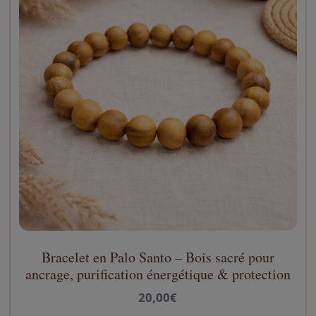
Bracelet en Palo Santo – Bois sacré pour
C
ancrage, purification énergétique & protection
e
p
20,00
€
r