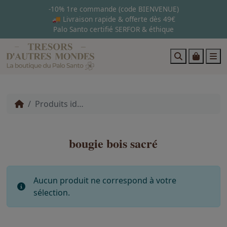
-10% 1re commande (code BIENVENUE)
🚚 Livraison rapide & offerte dès 49€
Palo Santo certifié SERFOR & éthique
Search
Cart
M
Produits identifiés “bougie bois sacré”
bougie bois sacré
Aucun produit ne correspond à votre
sélection.