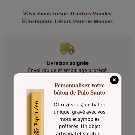
Livraison soignée
Envoi rapide et emballage protégé
Personnalisez votre
bâton de Palo Santo
Paiement sécurisé
Offrez(-vous) un bâton
Transactions protégées et confidentielles
unique, gravé avec vos
mots et symboles
préférés. Un objet
artisanal et spirituel,