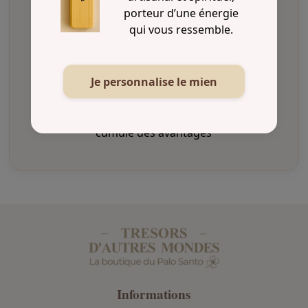
Service client
porteur d’une énergie
Une question ? Nous vous répondons
qui vous ressemble.
rapidement
Je personnalise le mien
Boîte à cadeau
Participe à notre programme de fidélité et
cumule des avantages
Informations